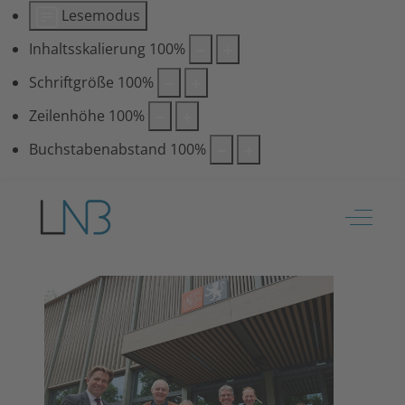
Lesemodus
Inhaltsskalierung
100
%
Schriftgröße
100
%
Zeilenhöhe
100
%
Buchstabenabstand
100
%
Off-Ca