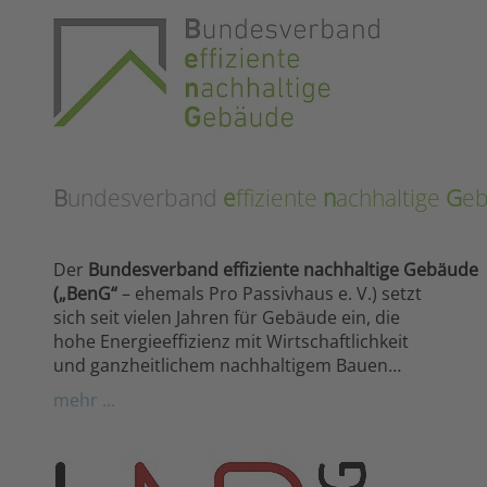
B
undesverband
e
ffiziente
n
achhaltige
G
e
Der
Bundesverband effiziente nachhaltige Gebäude
(„BenG“
– ehemals Pro Passivhaus e. V.) setzt
sich seit vielen Jahren für Gebäude ein, die
hohe Energieeffizienz mit Wirtschaftlichkeit
und ganzheitlichem nachhaltigem Bauen…
mehr ...