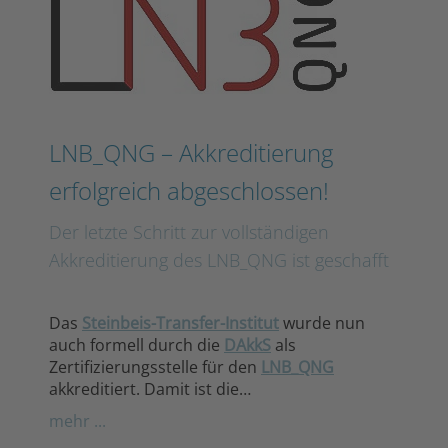
LNB_QNG – Akkreditierung
erfolgreich abgeschlossen!
Der letzte Schritt zur vollständigen
Akkreditierung des LNB_QNG ist geschafft
Das
Steinbeis-Transfer-Institut
wurde nun
auch formell durch die
DAkkS
als
Zertifizierungsstelle
für den
LNB_QNG
akkreditiert. Damit ist die…
mehr ...