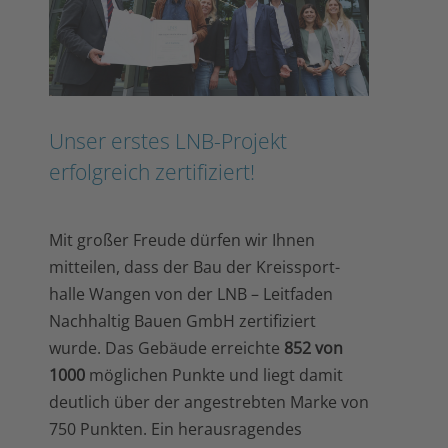
Unser erstes LNB-Projekt
erfolgreich zertifiziert!
Mit großer Freude dürfen wir Ihnen
mitteilen, dass der Bau der Kreis­sport­
halle Wangen von der LNB – Leit­fa­den
Nach­hal­tig Bauen GmbH zertifiziert
wurde. Das Gebäude erreichte
852
von
1000
mög­li­chen Punkte und liegt damit
deut­lich über der ange­streb­ten Marke von
750 Punk­ten. Ein herausragendes