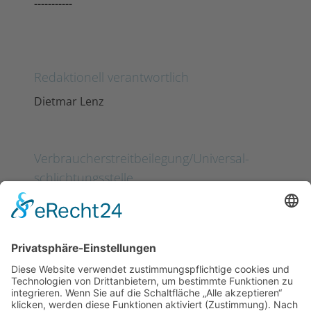
-----------
Redaktionell verantwortlich
Dietmar Lenz
Verbraucher­streit­beilegung/Universal­
schlichtungs­stelle
Wir sind nicht bereit oder verpflichtet, an
Streitbeilegungsverfahren vor einer
Verbraucherschlichtungsstelle
teilzunehmen.
Quelle:
eRecht24