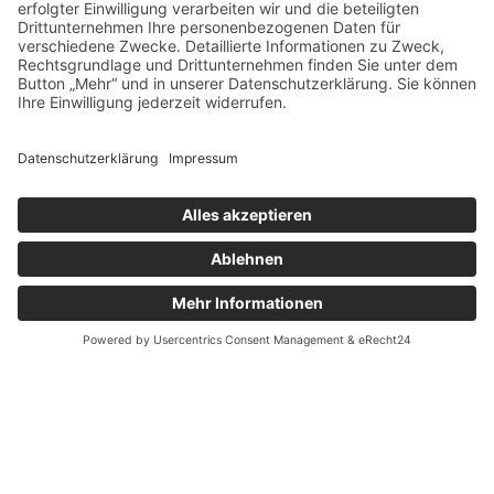
LNB - Leitfaden Nachhaltig Bauen GmbH
Postanschrift: Giebelbachstraße 18 · 88131 Lindau
Tel +49 (0) 7522 9778210 · lnb
@lnb-info.de
Impressum
·
Datenschutz
Newsletter Anmeldung
Partnernetzwerk