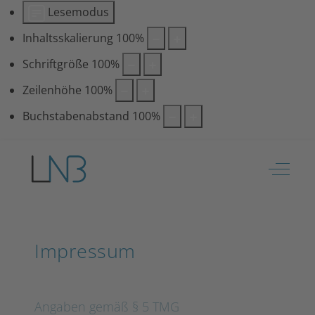
Lesemodus
Inhaltsskalierung
100
%
Schriftgröße
100
%
Zeilenhöhe
100
%
Buchstabenabstand
100
%
Off-Ca
Impressum
Angaben gemäß § 5 TMG