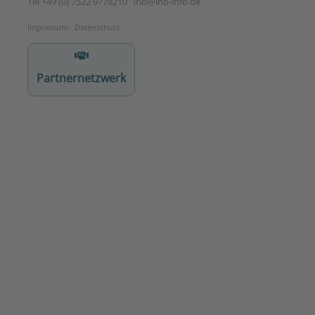
Tel +49 (0) 7522 9778210 · lnb
@lnb-info.de
Impressum
·
Datenschutz
Partnernetzwerk