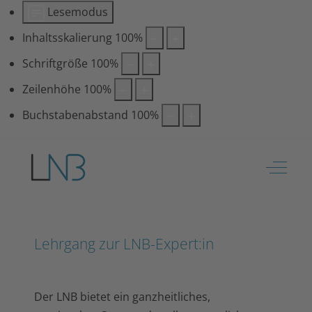
Lesemodus
Inhaltsskalierung
100
%
Schriftgröße
100
%
Zeilenhöhe
100
%
Buchstabenabstand
100
%
Off-Ca
Lehrgang zur LNB-Expert:in
Der LNB bietet ein ganzheitliches,